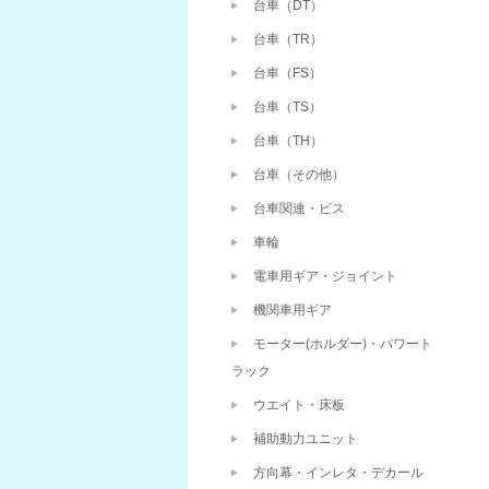
台車（DT）
台車（TR）
台車（FS）
台車（TS）
台車（TH）
台車（その他）
台車関連・ビス
車輪
電車用ギア・ジョイント
機関車用ギア
モーター(ホルダー)・パワート
ラック
ウエイト・床板
補助動力ユニット
方向幕・インレタ・デカール