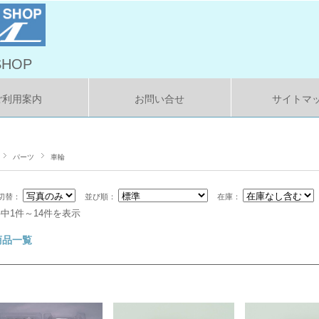
HOP
ご利用案内
お問い合せ
サイトマ
パーツ
車輪
切替：
並び順：
在庫：
件中1件～14件を表示
商品一覧