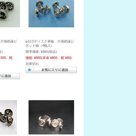
 片側絶縁ピ
φ10.5ディスク車輪 片側絶縁ピ
ボット軸（4軸入）
込)
標準価格:
¥880
(税込)
,300、税
価格:
¥880
(本体 ¥800、税 ¥80)
在庫切れ