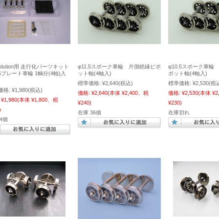
volution用 走行化パーツキット
φ11.5スポーク車輪 片側絶縁ピボ
φ10.5スポーク車輪
.5プレート車輪 1輌分(4軸)入
ット軸(4軸入)
ボット軸(4軸入)
標準価格:
¥2,640
(税込)
標準価格:
¥2,530
(税
価格:
¥1,980
(税込)
価格:
¥2,640
(本体 ¥2,400、税
価格:
¥2,530
(本体 ¥2
¥1,980
(本体 ¥1,800、税
¥240)
¥230)
)
在庫 36個
在庫切れ
4個