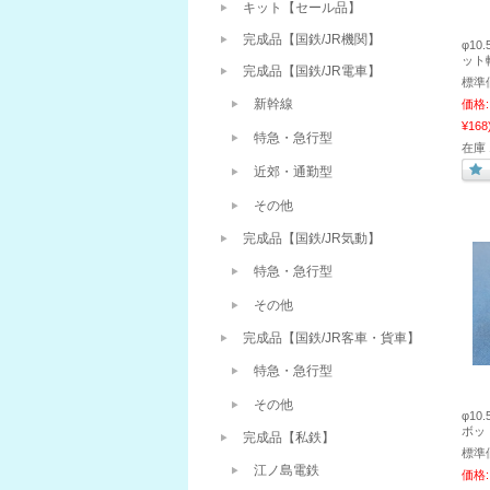
キット【セール品】
完成品【国鉄/JR機関】
φ1
ット
完成品【国鉄/JR電車】
標準
新幹線
価格:
¥168
特急・急行型
在庫 
近郊・通勤型
その他
完成品【国鉄/JR気動】
特急・急行型
その他
完成品【国鉄/JR客車・貨車】
特急・急行型
その他
φ1
ボッ
完成品【私鉄】
標準
江ノ島電鉄
価格: