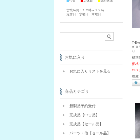
■
■
■
今日
定休日
臨時休業
営業時間：１２時～１９時
定休日：水曜日・木曜日
T-E
φ10
り
お気に入り
標準
価格:
¥180
お気に入りリストを見る
在庫 
商品カテゴリ
新製品予約受付
完成品【中古品】
完成品【セール品】
パーツ・他【セール品】