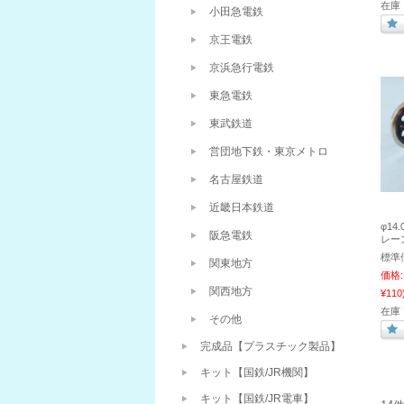
在庫 
小田急電鉄
京王電鉄
京浜急行電鉄
東急電鉄
東武鉄道
営団地下鉄・東京メトロ
名古屋鉄道
近畿日本鉄道
φ1
阪急電鉄
レー
標準
関東地方
価格:
関西地方
¥110
在庫 
その他
完成品【プラスチック製品】
キット【国鉄/JR機関】
キット【国鉄/JR電車】