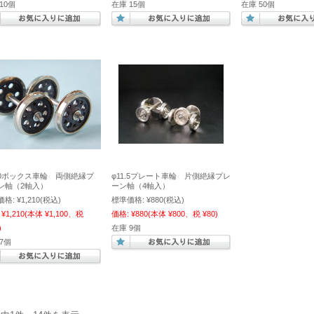
10個
在庫 15個
在庫 50個
4.0ボックス車輪 両側絶縁プ
φ11.5プレート車輪 片側絶縁プレ
ン軸（2軸入）
ーン軸（4軸入）
価格:
¥1,210
(税込)
標準価格:
¥880
(税込)
¥1,210
(本体 ¥1,100、税
価格:
¥880
(本体 ¥800、税 ¥80)
)
在庫 9個
7個