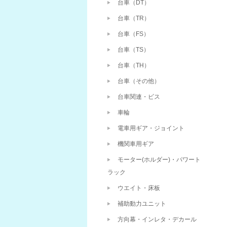
台車（DT）
台車（TR）
台車（FS）
台車（TS）
台車（TH）
台車（その他）
台車関連・ビス
車輪
電車用ギア・ジョイント
機関車用ギア
モーター(ホルダー)・パワート
ラック
ウエイト・床板
補助動力ユニット
方向幕・インレタ・デカール