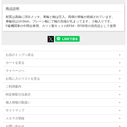
商品説明
材質は真鍮に洋白メッキ。車輪と軸は圧入。両側の車輪が絶縁されています。
車輪径は14.0mm。プレーン軸にて軸の先端が丸まってます。２軸入りです。
F級機関車の中間台車用、カツミ製キットのEF64・EF65等の別売品として使用
お店のトップへ戻る
カートを見る
マイページへ
お気に入りリストを見る
ご利用案内
特定商取引法表示
個人情報の取扱い
サイトマップ
メルマガ登録
お問い合わせ