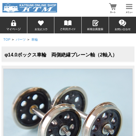
TOP
>
パーツ
>
車輪
φ14.0ボックス車輪 両側絶縁プレーン軸（2軸入）