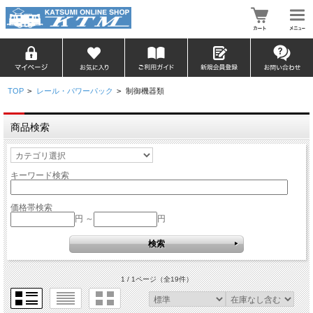
TOP
>
レール・パワーパック
>
制御機器類
商品検索
キーワード検索
価格帯検索
円 ～
円
1 / 1ページ
（全19件）