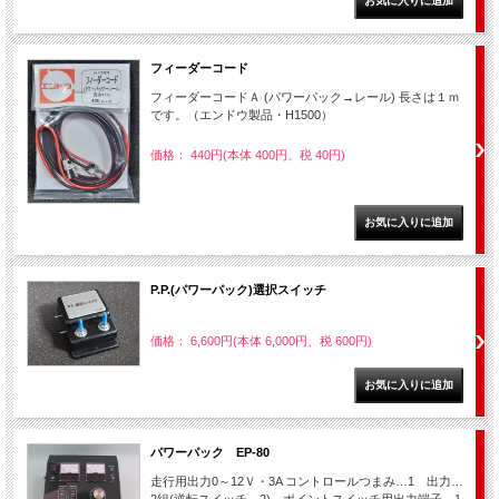
フィーダーコード
フィーダーコードＡ (パワーパック→レール) 長さは１ｍ
です。（エンドウ製品・H1500）
価格： 440円(本体 400円、税 40円)
P.P.(パワーパック)選択スイッチ
価格： 6,600円(本体 6,000円、税 600円)
パワーパック EP-80
走行用出力0～12Ｖ・3A コントロールつまみ…1 出力…
2組(逆転スイッチ…2) ポイントスイッチ用出力端子…1