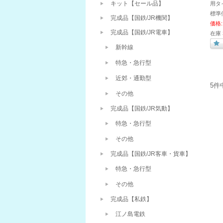
キット【セール品】
用タ
標準
完成品【国鉄/JR機関】
価格:
完成品【国鉄/JR電車】
在庫 
新幹線
特急・急行型
近郊・通勤型
5件
その他
完成品【国鉄/JR気動】
特急・急行型
その他
完成品【国鉄/JR客車・貨車】
特急・急行型
その他
完成品【私鉄】
江ノ島電鉄