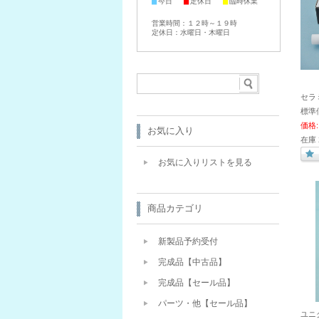
■
■
■
今日
定休日
臨時休業
営業時間：１２時～１９時
定休日：水曜日・木曜日
セラ
標準
価格:
お気に入り
在庫 
お気に入りリストを見る
商品カテゴリ
新製品予約受付
完成品【中古品】
完成品【セール品】
パーツ・他【セール品】
ユニ