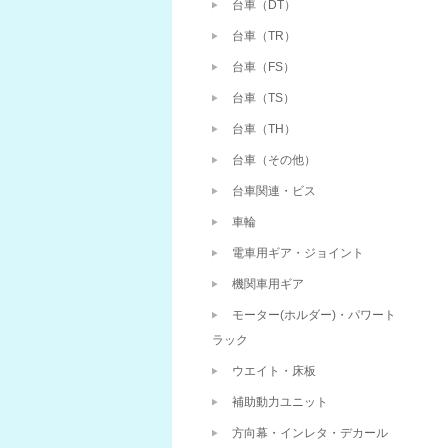
台車（DT）
台車（TR）
台車（FS）
台車（TS）
台車（TH）
台車（その他）
台車関連・ビス
車輪
電車用ギア・ジョイント
機関車用ギア
モーター(ホルダー)・パワート
ラック
ウエイト・床板
補助動力ユニット
方向幕・インレタ・デカール