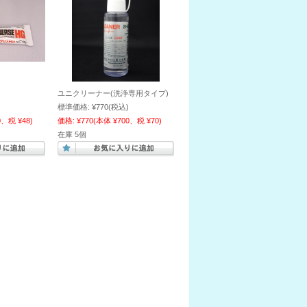
ユニクリーナー(洗浄専用タイプ)
標準価格:
¥770
(税込)
0、税 ¥48)
価格:
¥770
(本体 ¥700、税 ¥70)
在庫 5個