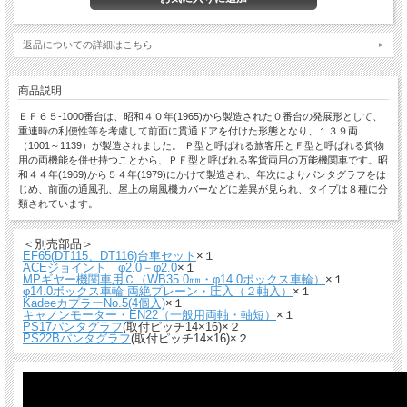
返品についての詳細はこちら
商品説明
ＥＦ６５-1000番台は、昭和４０年(1965)から製造された０番台の発展形として、
重連時の利便性等を考慮して前面に貫通ドアを付けた形態となり、１３９両
（1001～1139）が製造されました。 Ｐ型と呼ばれる旅客用とＦ型と呼ばれる貨物
用の両機能を併せ持つことから、ＰＦ型と呼ばれる客貨両用の万能機関車です。昭
和４４年(1969)から５４年(1979)にかけて製造され、年次によりパンタグラフをは
じめ、前面の通風孔、屋上の扇風機カバーなどに差異が見られ、タイプは８種に分
類されています。
＜別売部品＞
EF65(DT115、DT116)台車セット
×１
ACEジョイント φ2.0－φ2.0
×１
MPギヤー機関車用Ｃ（WB35.0㎜・φ14.0ボックス車輪）
×１
φ14.0ボックス車輪 両絶プレーン・圧入（２軸入）
×１
KadeeカプラーNo.5(4個入)
×１
キャノンモーター・EN22（一般用両軸・軸短）
×１
PS17パンタグラフ
(取付ピッチ14×16)×２
PS22Bパンタグラフ
(取付ピッチ14×16)×２