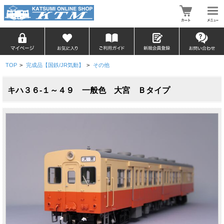
TOP
>
完成品【国鉄/JR気動】
>
その他
キハ３６-１～４９ 一般色 大宮 Ｂタイプ