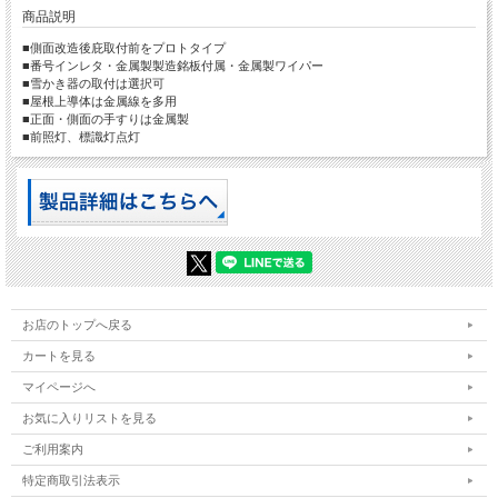
商品説明
■側面改造後庇取付前をプロトタイプ
■番号インレタ・金属製製造銘板付属・金属製ワイパー
■雪かき器の取付は選択可
■屋根上導体は金属線を多用
■正面・側面の手すりは金属製
■前照灯、標識灯点灯
お店のトップへ戻る
カートを見る
マイページへ
お気に入りリストを見る
ご利用案内
特定商取引法表示