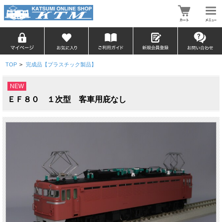
TOP
>
完成品【プラスチック製品】
NEW
ＥＦ８０ １次型 客車用庇なし