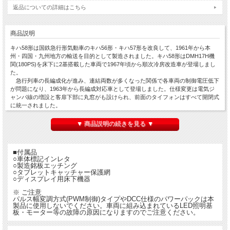
返品についての詳細はこちら
商品説明
キハ58形は国鉄急行形気動車のキハ56形・キハ57形を改良して、1961年から本
州・四国・九州地方の輸送を目的として製造されました。キハ58形はDMH17H機
関(180PS)を床下に2基搭載した車両で1967年頃から順次冷房改造車が登場しまし
た。
急行列車の長編成化が進み、連結両数が多くなった関係で各車両の制御電圧低下
が問題になり、1963年から長編成対応車として登場しました。仕様変更は電気ジ
ャンパ線の増設と客扉下部に丸窓がも設けられ、前面のタイフォンはすべて開閉式
に統一されました。
製品は、ヘッド＆テールライト・モーターのオン/オフスイッチも搭載され、他の
▼ 商品説明の続きを見る ▼
気動車との連結や停止状態での照明演出が楽しめます。
■付属品
○車体標記インレタ
○製造銘板エッチング
○タブレットキャッチャー保護網
○ディスプレイ用床下機器
※ ご注意
パルス幅変調方式(PWM制御)タイプやDCC仕様のパワーパックは本
製品に使用しないでください。車両に組み込まれているLED照明基
板・モーター等の故障の原因になりますのでご注意ください。