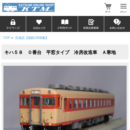
TOP
>
完成品【国鉄/JR気動】
キハ５８ ０番台 平窓タイプ 冷房改造車 Ａ寒地