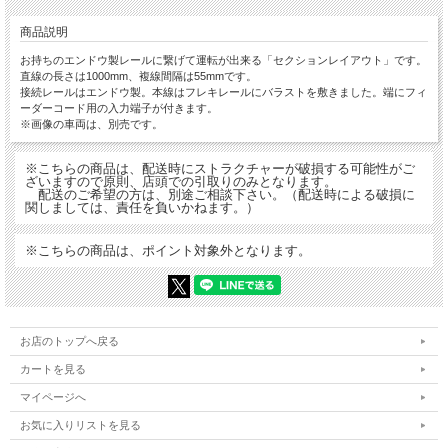
商品説明
お持ちのエンドウ製レールに繋げて運転が出来る「セクションレイアウト」です。
直線の長さは1000mm、複線間隔は55mmです。
接続レールはエンドウ製。本線はフレキレールにバラストを敷きました。端にフィ
ーダーコード用の入力端子が付きます。
※画像の車両は、別売です。
※こちらの商品は、配送時にストラクチャーが破損する可能性がご
ざいますので原則、店頭での引取りのみとなります。
配送のご希望の方は、別途ご相談下さい。（配送時による破損に
関しましては、責任を負いかねます。）
※こちらの商品は、ポイント対象外となります。
お店のトップへ戻る
カートを見る
マイページへ
お気に入りリストを見る