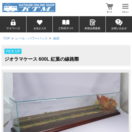
TOP
>
レール・パワーパック
>
線路
PICK UP
ジオラマケース 600L 紅葉の線路際