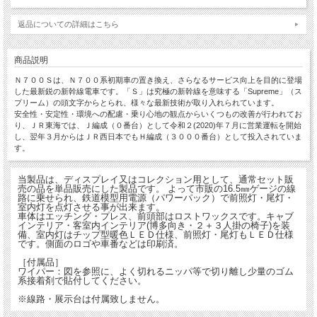
返品についての詳細はこちら
商品説明
Ｎ７００Ｓは、Ｎ７００系初期車の置き換え、さらなるサービス向上を目的に登場
した最新鋭の新幹線電車です。「Ｓ」は究極の新幹線を意味する「Supreme」（ス
プリーム）の頭文字からとられ、様々な最新技術が取り入れられています。
安全性・安定性・環境への配慮・乗り心地の観点からいくつもの改善が行われてお
り、ＪＲ東海では、Ｊ編成（０番台）として令和２(2020)年７月に営業運転を開始
し、翌年３月からはＪＲ西日本でもＨ編成（３０００番台）として投入されていま
す。
当製品は、ディスプレイ又はコレクション用として、通常セット販
売の品を単品販売にした製品です。 よって市販の16.5㎜ゲージの線
路に乗せられ、鉄道模型用電源（パワーパック）で前照灯・尾灯・
室内灯を点灯させる事が出来ます。
車体はエッチング・プレス、前頭部はロストワックスです。キャブ
インテリア・客室内インテリア(博多向き・２＋３人掛の椅子)を装
備、室内灯はチップ型暖色ＬＥＤ仕様、前照灯・尾灯もＬＥＤ仕様
です。側面のロゴや車番などは印刷済。
［付属品］
ワイパー：図を参照に、よく切れるニッパ等で切り離し少量のゴム
系接着剤で貼付してください。
※線路・展示台は付属致しません。