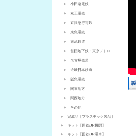
小田急電鉄
京王電鉄
京浜急行電鉄
東急電鉄
東武鉄道
営団地下鉄・東京メトロ
名古屋鉄道
近畿日本鉄道
阪急電鉄
関東地方
関西地方
その他
完成品【プラスチック製品】
キット【国鉄/JR機関】
キット【国鉄/JR電車】