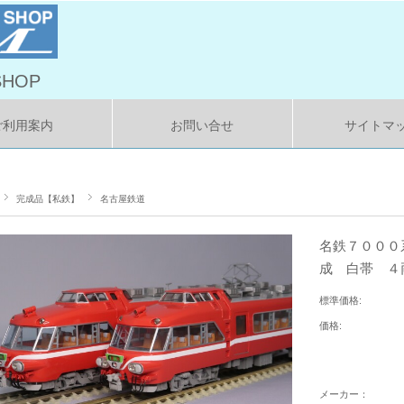
HOP
ご利用案内
お問い合せ
サイトマ
完成品【私鉄】
名古屋鉄道
名鉄７０００
成 白帯 ４
標準価格:
価格:
メーカー：