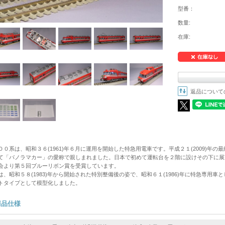
型番：
数量:
在庫:
返品について
００系は、昭和３６(1961)年６月に運用を開始した特急用電車です。平成２１(2009)年
て「パノラマカー」の愛称で親しまれました。日本で初めて運転台を２階に設けその下に展望席
会より第５回ブルーリボン賞を受賞しています。
は、昭和５８(1983)年から開始された特別整備後の姿で、昭和６１(1986)年に特急専用
トタイプとして模型化しました。
商品仕様