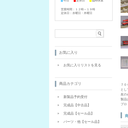
■
■
■
今日
定休日
臨時休業
営業時間：１２時～１９時
定休日：水曜日・木曜日
お気に入り
お気に入りリストを見る
商品カテゴリ
７０
とし
友の
新製品予約受付
製品
プロ
完成品【中古品】
完成品【セール品】
パーツ・他【セール品】