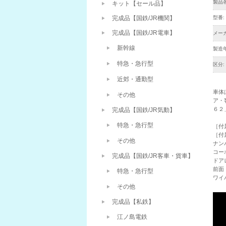
製品名
キット【セール品】
型番:
完成品【国鉄/JR機関】
完成品【国鉄/JR電車】
メーカ
新幹線
製造年
特急・急行型
区分:
近郊・通勤型
車体
その他
ア・
６２
完成品【国鉄/JR気動】
特急・急行型
［付
［付
その他
ナ
コー
完成品【国鉄/JR客車・貨車】
ド
前面
特急・急行型
ワイ
その他
完成品【私鉄】
江ノ島電鉄