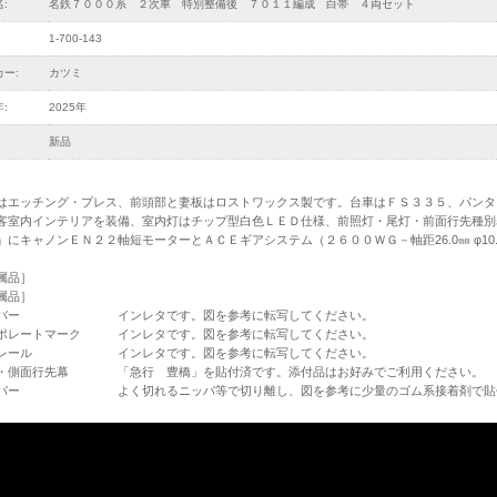
:
名鉄７０００系 ２次車 特別整備後 ７０１１編成 白帯 ４両セット
1-700-143
ー:
カツミ
:
2025年
新品
はエッチング・プレス、前頭部と妻板はロストワックス製です。台車はＦＳ３３５、パンタ
客室内インテリアを装備、室内灯はチップ型白色ＬＥＤ仕様、前照灯・尾灯・前面行先種別
」にキャノンＥＮ２２軸短モーターとＡＣＥギアシステム（２６００ＷＧ－軸距26.0㎜ φ1
属品］
属品］
ンバー インレタです。図を参考に転写してください。
ポレートマーク インレタです。図を参考に転写してください。
アレール インレタです。図を参考に転写してください。
・側面行先幕 「急行 豊橋」を貼付済です。添付品はお好みでご利用ください。
パー よく切れるニッパ等で切り離し、図を参考に少量のゴム系接着剤で貼付