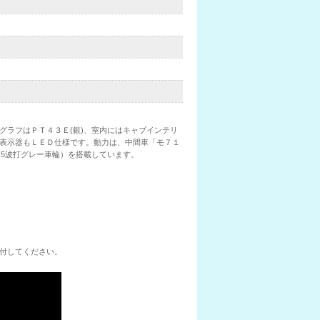
グラフはＰＴ４３Ｅ(銀)、室内にはキャブインテリ
表示器もＬＥＤ仕様です。動力は、中間車「モ７１
0.5波打グレー車輪）を搭載しています。
してください。