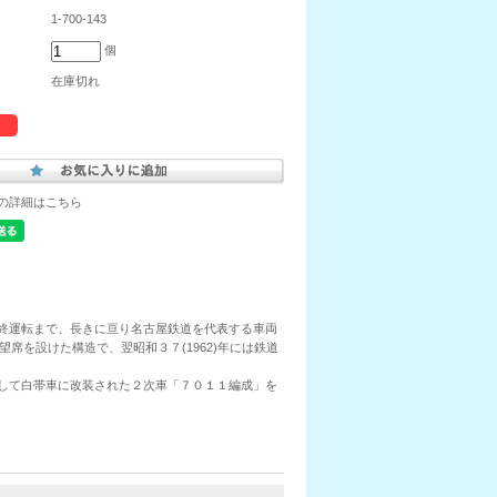
1-700-143
個
在庫切れ
の詳細はこちら
の最終運転まで、長きに亘り名古屋鉄道を代表する車両
を設けた構造で、翌昭和３７(1962)年には鉄道
車として白帯車に改装された２次車「７０１１編成」を