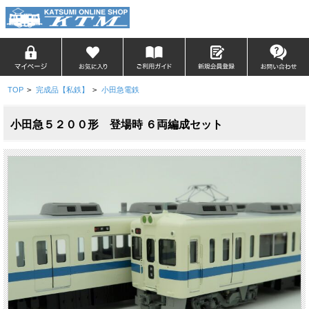
TOP
>
完成品【私鉄】
>
小田急電鉄
小田急５２００形 登場時 ６両編成セット