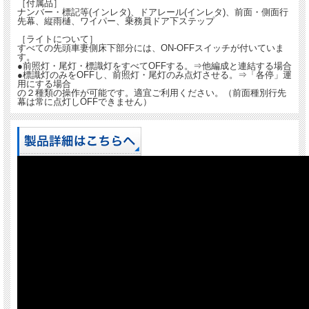
［付属品］
ナンバー・標記等(インレタ)、ドアレール(インレタ)、前面・側面行
先幕、縦雨樋、ワイパー、乗務員ドア下ステップ
［ライトについて］
すべての先頭車妻側床下部分には、ON-OFFスイッチが付いていま
す。
●前照灯・尾灯・標識灯をすべてOFFする。⇒他編成と連結する場合
●標識灯のみをOFFし、前照灯・尾灯のみ点灯させる。⇒「各停」運
用にする場合
の２種類の操作が可能です。適宜ご利用ください。（前面種別行先
幕は常に点灯しOFFできません）