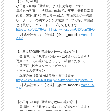
【小田急5200形】
小田急5200形「登場時」より順次出荷中です！
屋根色の見直し、先頭車の車輪径の変更、乗務員室扉
の変更(車体形状と異なり平面に)、前面窓上の手摺形
状、クーラーの網エッチング製別パーツ化等、前回品
とは異なり、グレードアップしております。
https://t.co/L81Y8VamTT
pic.twitter.com/U9XVunXfFQ
— 株式会社カツミ【公式】 (@ktm_models)
March 4,
2023
【小田急5200形~登場時と晩年の違い①~】
「登場時」と「晩年」の違いをご紹介いたします！
写真にて、その違いをじっくりご確認ください。
・前照灯（晩年はシールドビーム）
・方向幕のデザイン
・座席の色（登場時は青系・晩年は赤系）
https://t.co/Dw3DK1FlAa
pic.twitter.com/N9greWauLS
— 株式会社カツミ【公式】 (@ktm_models)
March 25,
2023
【小田急5200形~登場時と晩年の違い②~】
「登場時」と「晩年」の違いをご紹介いたします！