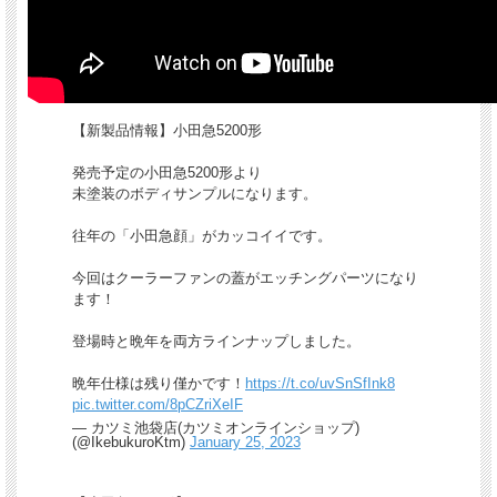
【新製品情報】小田急5200形
発売予定の小田急5200形より
未塗装のボディサンプルになります。
往年の「小田急顔」がカッコイイです。
今回はクーラーファンの蓋がエッチングパーツになり
ます！
登場時と晩年を両方ラインナップしました。
晩年仕様は残り僅かです！
https://t.co/uvSnSfInk8
pic.twitter.com/8pCZriXeIF
— カツミ池袋店(カツミオンラインショップ)
(@IkebukuroKtm)
January 25, 2023