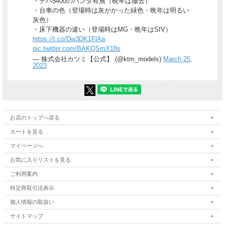
・デハ5400のパンタ有無（晩年は撤去）
・台車の色（登場時は灰がかった緑色・晩年は明るい
灰色）
・床下機器の違い（登場時はMG・晩年はSIV）
https://t.co/Dw3DK1FlAa
pic.twitter.com/BAKQSmX18s
— 株式会社カツミ【公式】 (@ktm_models)
March 25,
2023
お店のトップへ戻る
カートを見る
マイページへ
お気に入りリストを見る
ご利用案内
特定商取引法表示
個人情報の取扱い
サイトマップ