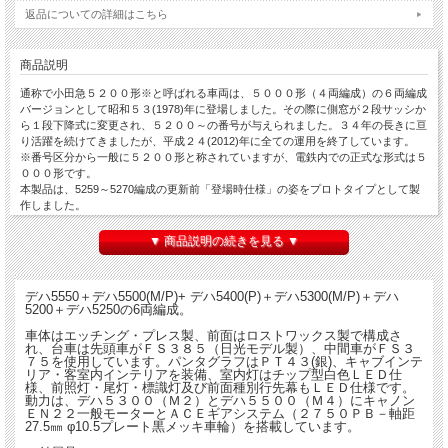
返品についての詳細はこちら
商品説明
通称で小田急５２００形※と呼ばれる車両は、５０００形（４両編成）の６両編成
バージョンとして昭和５３(1978)年に登場しました。その際に側窓が２段サッシか
ら１段下降式に変更され、５２００～の番号が与えられました。３４年の長きに亘
り活躍を続けてきましたが、平成２４(2012)年に全ての運用を終了しています。
※番号区分から一般に５２００形と称されていますが、電鉄内での正式な形式は５
０００形です。
本製品は、5259～5270編成の更新前「登場時仕様」の姿をプロトタイプとして製
作しました。
▼ 商品説明の続きを見る ▼
デハ5550＋デハ5500(M/P)+ デハ5400(P)＋デハ5300(M/P)＋デハ
5200＋デハ5250の6両編成。
車体はエッチング・プレス製、前面はロストワックス製で構成さ
れ、台車は先頭車がＦＳ３８５（日光モデル製）、中間車がＦＳ３
７５を使用しています。パンタグラフはＰＴ４３(銀)、キャブインテ
リア・客室内インテリアを装備、室内灯はチップ型白色ＬＥＤ仕
様、前照灯・尾灯・標識灯及び前面種別行先幕もＬＥＤ仕様です。
動力は、デハ５３００（Ｍ２）とデハ５５００（Ｍ４）にキャノン
ＥＮ２２一般モーターとＡＣＥギアシステム（２７５０ＰＢ－軸距
27.5㎜ φ10.5プレート黒メッキ車輪）を搭載しています。