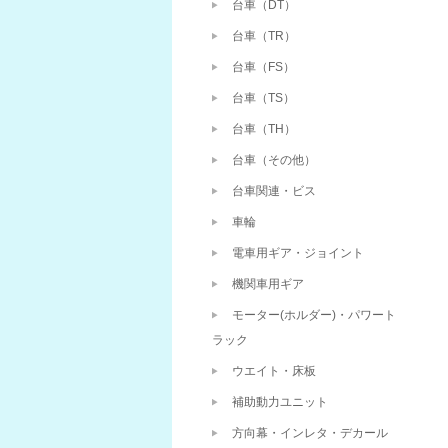
台車（DT）
台車（TR）
台車（FS）
台車（TS）
台車（TH）
台車（その他）
台車関連・ビス
車輪
電車用ギア・ジョイント
機関車用ギア
モーター(ホルダー)・パワート
ラック
ウエイト・床板
補助動力ユニット
方向幕・インレタ・デカール