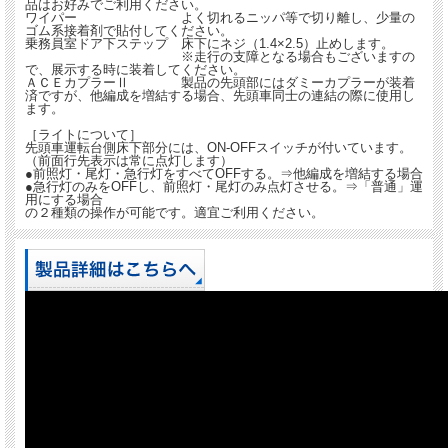
品はお好みでご利用ください。
ワイパー よく切れるニッパ等で切り離し、少量の
ゴム系接着剤で貼付してください。
乗務員室ドア下ステップ 床下にネジ（1.4×2.5）止めします。
※走行の支障となる場合もございますの
で、展示する時に装着してください。
ＡＣＥカプラーⅡ 製品の先頭部にはダミーカプラーが装着
済ですが、他編成を増結する場合、先頭車同士の連結の際に使用し
ます。
［ライトについて］
先頭車運転台側床下部分には、ON-OFFスイッチが付いています。
（前面行先表示は常に点灯します）
●前照灯・尾灯・急行灯をすべてOFFする。⇒他編成を増結する場合
●急行灯のみをOFFし、前照灯・尾灯のみ点灯させる。⇒「普通」運
用にする場合
の２種類の操作が可能です。適宜ご利用ください。