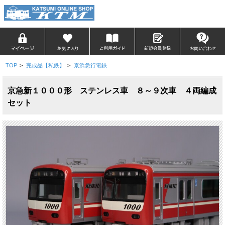
TOP
>
完成品【私鉄】
>
京浜急行電鉄
京急新１０００形 ステンレス車 ８～９次車 ４両編成
セット