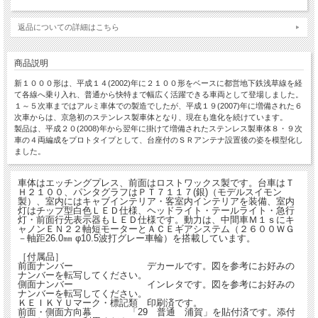
返品についての詳細はこちら
商品説明
新１０００形は、平成１４(2002)年に２１００形をベースに都営地下鉄浅草線を経
て各線へ乗り入れ、普通から快特まで幅広く活躍できる車両として登場しました。
１～５次車まではアルミ車体での製造でしたが、平成１９(2007)年に増備された６
次車からは、京急初のステンレス製車体となり、現在も進化を続けています。
製品は、平成２０(2008)年から翌年に掛けて増備されたステンレス製車体８・９次
車の４両編成をプロトタイプとして、台座付のＳＲアンテナ設置後の姿を模型化し
ました。
車体はエッチングプレス、前面はロストワックス製です。台車はＴ
Ｈ２１００、パンタグラフはＰＴ７１１７(銀)（モデルスイモン
製）、室内にはキャブインテリア・客室内インテリアを装備、室内
灯はチップ型白色ＬＥＤ仕様、ヘッドライト・テールライト・急行
灯・前面行先表示器もＬＥＤ仕様です。動力は、中間車Ｍ１ｓにキ
ャノンＥＮ２２軸短モーターとＡＣＥギアシステム（２６００ＷＧ
－軸距26.0㎜ φ10.5波打グレー車輪）を搭載しています。
［付属品］
前面ナンバー デカールです。図を参考にお好みの
ナンバーを転写してください。
側面ナンバー インレタです。図を参考にお好みの
ナンバーを転写してください。
ＫＥＩＫＹＵマーク・標記類 印刷済です。
前面・側面方向幕 「29 普通 浦賀」を貼付済です。添付