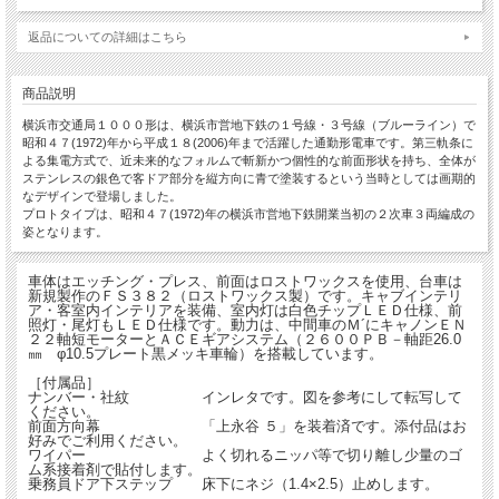
返品についての詳細はこちら
商品説明
横浜市交通局１０００形は、横浜市営地下鉄の１号線・３号線（ブルーライン）で
昭和４７(1972)年から平成１８(2006)年まで活躍した通勤形電車です。第三軌条に
よる集電方式で、近未来的なフォルムで斬新かつ個性的な前面形状を持ち、全体が
ステンレスの銀色で客ドア部分を縦方向に青で塗装するという当時としては画期的
なデザインで登場しました。
プロトタイプは、昭和４７(1972)年の横浜市営地下鉄開業当初の２次車３両編成の
姿となります。
車体はエッチング・プレス、前面はロストワックスを使用、台車は
新規製作のＦＳ３８２（ロストワックス製）です。キャブインテリ
ア・客室内インテリアを装備、室内灯は白色チップＬＥＤ仕様、前
照灯・尾灯もＬＥＤ仕様です。動力は、中間車のＭ´にキャノンＥＮ
２２軸短モーターとＡＣＥギアシステム（２６００ＰＢ－軸距26.0
㎜ φ10.5プレート黒メッキ車輪）を搭載しています。
［付属品］
ナンバー・社紋 インレタです。図を参考にして転写して
ください。
前面方向幕 「上永谷 ５」を装着済です。添付品はお
好みでご利用ください。
ワイパー よく切れるニッパ等で切り離し少量のゴ
ム系接着剤で貼付します。
乗務員ドア下ステップ 床下にネジ（1.4×2.5）止めします。