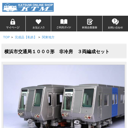
TOP
>
完成品【私鉄】
>
関東地方
横浜市交通局１０００形 非冷房 ３両編成セット