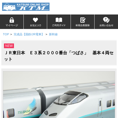
TOP
>
完成品【国鉄/JR電車】
>
新幹線
NEW
ＪＲ東日本 Ｅ３系２０００番台「つばさ」 基本４両セ
ット