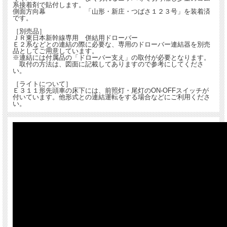
系接着剤で貼付します。
側面方向幕 「山形・新庄・つばさ１２３号」を装着済
です。
［別売品］
ＪＲ東日本新幹線専用 併結用ドローバー
Ｅ２系などとの連結の際に必要な、専用のドローバー連結器を別売
品としてご用意しています。
※連結には付属品の「ドローバー支え」の取付が必要となります。
取付の方法は、図面に記載してありますので参考にしてくださ
い。
［ライトについて］
Ｅ３１１形先頭車の床下には、前照灯・尾灯のON-OFFスイッチが
付いています。他形式との連結運転をする場合などにご利用くださ
い。