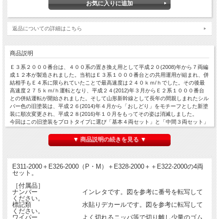
返品についての詳細はこちら
商品説明
Ｅ３系２０００番台は、４００系の置き換え用として平成２０(2008)年から７両編
成１２本が製造されました。当初はＥ３系１０００番台との共用運用が組まれ、併
結相手もＥ４系に限られていたことで最高速度は２４０ｋｍ/ｈでした。その後最
高速度２７５ｋｍ/ｈ運転となり、平成２４(2012)年３月からＥ２系１０００番台
との併結運転が開始されました。そして山形新幹線として長年の間親しまれたシル
バー色の旧塗装は、平成２６(2014)年４月から「おしどり」をモチーフとした新塗
装に順次変更され、平成２８(2016)年１０月をもってその姿は消滅しました。
今回はこの旧塗装をプロトタイプに選び「基本４両セット」と「中間３両セット」
で製品化しました。
▼ 商品説明の続きを見る ▼
車体はエッチング・プレス、前面はロストワックス、台車はＤＴ２０４Ａ（ダイキ
ャスト製）を使用しています。キャブインテリア・客室内インテリアを装備、室内
灯は白色ＬＥＤ仕様（Ｅ３１１形式グリーン車のみ暖色ＬＥＤ]、前照灯・尾灯も
E311-2000＋E326-2000（P・M）＋E328-2000＋＋E322-2000の4両
ＬＥＤ仕様です。動力は、基本セットのＥ３２６－２０００形式（１２号車）と中
セット。
間セットのＥ３２６－２１００形式（１４号車）に、キャノンＥＮ２２高速モータ
ーとＡＣＥギアシステム（２６００Ｄ－軸距26.0㎜ φ10.5ディスク車輪）を搭載し
［付属品］
ナンバー インレタです。図を参考に番号を転写して
ています。
ください。
標記類 水貼りデカールです。図を参考に転写して
※写真は、付属品のワイパーを取付けた状態です。仕様は、2017年製と同じで
ください。
す。(仕掛品のため)
ワイパー よく切れるニッパ等で切り離し少量のゴム