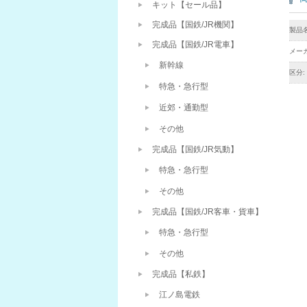
キット【セール品】
完成品【国鉄/JR機関】
製品名
完成品【国鉄/JR電車】
メーカ
新幹線
区分:
特急・急行型
近郊・通勤型
その他
完成品【国鉄/JR気動】
特急・急行型
その他
完成品【国鉄/JR客車・貨車】
特急・急行型
その他
完成品【私鉄】
江ノ島電鉄