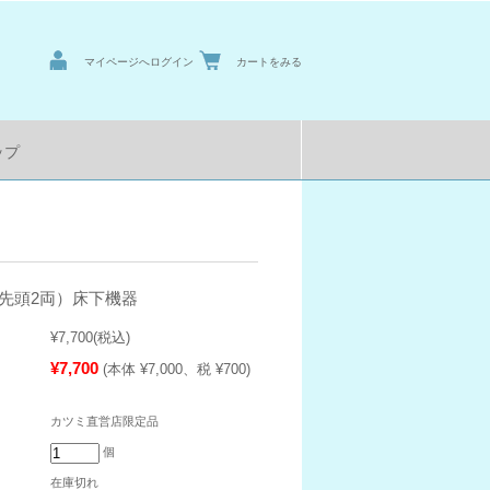
マイページへログイン
カートをみる
ップ
（先頭2両）床下機器
¥7,700
(税込)
¥7,700
(本体 ¥7,000、税 ¥700)
カツミ直営店限定品
個
在庫切れ