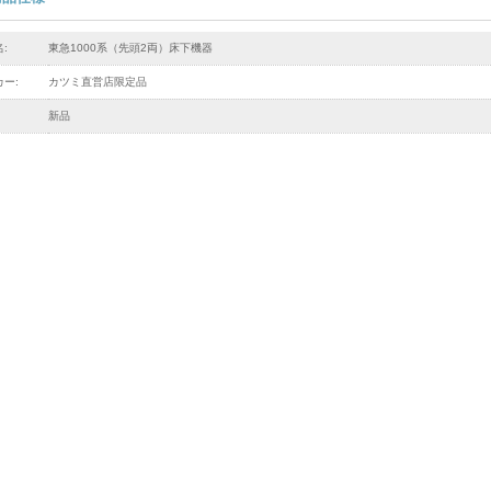
:
東急1000系（先頭2両）床下機器
ー:
カツミ直営店限定品
新品