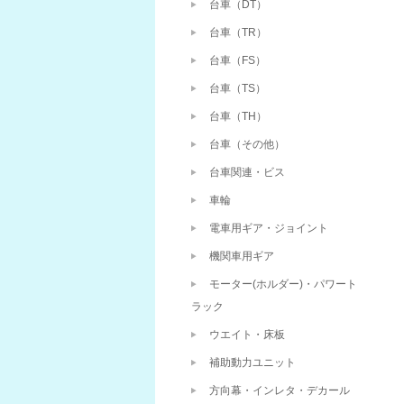
台車（DT）
台車（TR）
台車（FS）
台車（TS）
台車（TH）
台車（その他）
台車関連・ビス
車輪
電車用ギア・ジョイント
機関車用ギア
モーター(ホルダー)・パワート
ラック
ウエイト・床板
補助動力ユニット
方向幕・インレタ・デカール